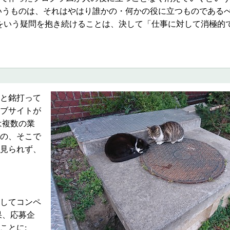
いうものは、それはやはり誰かの・何かの役に立つものである
をいう疑問を抱き続けることは、決して「仕事に対して消極的
」と銘打って
ブサイトが
は複数の業
の、そこで
見られず、
してコンペ
果、応募企
ことに: