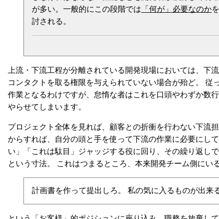
が多い。一般的にこの段階では
「何が」必要なのか
討される。
上流・下流工程が分離されている開発現場においては、下流肯
コンタクトを取る権限を与えられていない場合が殆ど。 従
作業となるわけですが、怠惰な者はこれを口頭やわずか数行
やらせてしまいます。
プロジェクト全体を見れば、顧客との折衝を行わない下流担
からすれば、自分の頭と手を使って下流の作業に必要にして
い」「これは駄目」ジャッジする役に回り、その繰り返しで
という寸法。 これはつまるところ、本来開発チーム側にい
計画書を作って提出しろ。 私の気に入るものが出来
という「お客様」的ポジションに座り込み、職務を放棄して