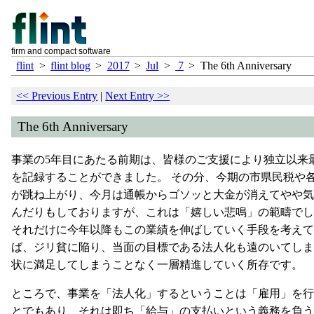
firm and compact software
flint
>
flint blog
>
2017
>
Jul
>
7
>
The 6th Anniversary
<<
Previous Entry
|
Next Entry
>>
The 6th Anniversary
事業の5年目にあたる前期は、皆様のご支援により独立以来
を記録することができました。 その分、今期の市県民税や
が跳ね上がり、今月は通帳からゴソッと大金が消えてやや気
んだりもしておりますが、これは「嬉しい悲鳴」の範疇でし
それだけに今年以降もこの業績を伸ばしていく手段を考えて
ば、ジリ貧に陥り、当面の目標である法人化も遠のいてしま
状に満足してしまうことなく一層精進していく所存です。
ところで、事業を「法人化」するということは「雇用」を行
とでもあり、それは即ち「給与」の支払いという義務を負う