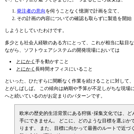
発注者の意向
を伺うことなく憶測で計画を立て、
その計画の内容についての確認も取らずに製造を開始
しようとしていたわけです。
多少とも社会人経験のある方にとって、これが相当に駄目な
ながら、ソフトウェアシステムの開発現場においては
とにかく
手を動かすこと
とにかく
長時間オフィスにいること
といった、ひたすらに間断なく作業を続けることに対して、
とがしばしば。 この傾向は納期や予算が不足しがちな現場
へと続いているのがお定まりのパターンです。
欧米の歴史的生活背景にある狩猟･採集文化では、ど
手にできません。 どこに、どのような目標を選ぶか
ります。 また、目標に向かって最善のルートで近づ