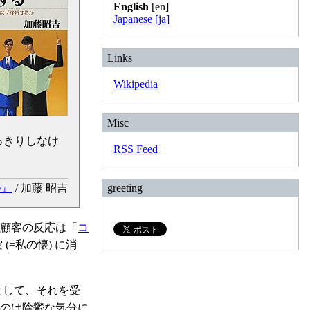
English
[en]
Japanese [ja]
Links
Wikipedia
Misc
っきりしなけ
RSS Feed
greeting
か』
/ 加藤 昭吉
顧客の反応は「
コ
=私の懐) に消
として、それを受
のは陰鬱な気分に