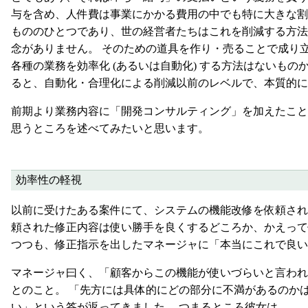
与を含め、人件費は事業にかかる費用の中でも特に大きな割
もののひとつであり、世の経営者たちはこれを削減する方法
念がありません。 そのための道具を作り・売ることで成り
各種の業務を効率化 (あるいは自動化) する方法はないも
ると、自動化・合理化による削減以前のレベルで、本質的に
前期より業務内容に「開発コンサルティング」を加えたこと
思うところを述べてみたいと思います。
効率性の軽視
以前に受けたある案件にて、システムの機能改修を依頼され
頼された修正内容は使い勝手を良くするどころか、かえって
つつも、修正指示を出したマネージャに「本当にこれで良い
マネージャ曰く、「顧客からこの機能が使いづらいと言われ
とのこと。 「先方には具体的にどの部分に不満があるのか
い」という答が返ってきました。 つまるところ彼女は、