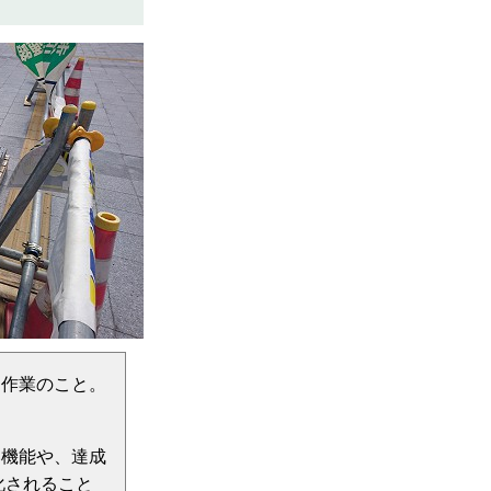
く作業のこと。
い機能や、達成
化されること