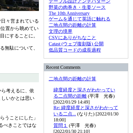
テーブル設計アンチパターン
野菜の肉巻き・生姜ソース
The 10th Anniversary
ゲームを通じて英語に触れる
で日々営まれている
二地点間の距離の計算
ち位置から眺めてい
文理の境界
目にすることに。
CSVにありがちなこと
Catast (ウェブ復刻版) 公開
る無駄について、
低品質コードの成長過程
Recent Comments
二地点間の距離の計算
緯度経度と深さがわかってい
から考えるに、依
る二点間の距離
(平澤 光春)
ましいかとは思い
[2022/01/29 14:49]
Re: 緯度経度と深さがわかって
いる二点...
(なりた) [2022/01/30
らうことにした」
18:00]
るべきことではな
質問１
(平澤 光春)
[2022/01/30 21:10]