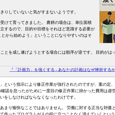
っきりしていないと気がすまないようです。
受けて育ってきました。 農耕の場合は、単位面積
成立するので、目的や目標をそれほど意識する必要が
ことから始めよう」ということになりやすいのはそ
ことを成し遂げようとする場合には順序が逆です。 目的がは
『「計画力」を強くする - あなたの計画はなぜ挫折する
」という指示により修正作業が強行されたのですが、案の定、
確認を怠ったがために一度目の修正作業に掛かった費用は虚空 (
いをしなければならなくなったわけです。
あまり愉快なことではありません。 労働に対する正当な対価
て作ったプログラムが人の役に立つことなく消えていくという