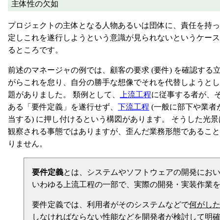
主体性の欠如
プロジェクトの主体となる人物あるいは団体に、責任を持っ
定しこれを遂行しようという意識が見られないというケース
るところです。
前述のマネージャの例では、顧客の要求 (要件) を確認する
がらこれを怠り、自分の勝手な想像でそれを代替しようとし
題がありました。 類例として、
上流工程
に従事する者が、
ある「要件定義」を遂行せず、
下流工程
(一般に部下や業者
当する) に押し付けるという構図があります。 そうした光
観察される事態ではありますが、歪んだ業務形態であること
りません。
要件定義
とは、システムやソフトウェアの開発にお
いわゆる上流工程の一部で、実際の開発・実装作業
要件定義では、利用者がそのシステムなどで
何がし
しなければならない性能などを開発者が検討して明確