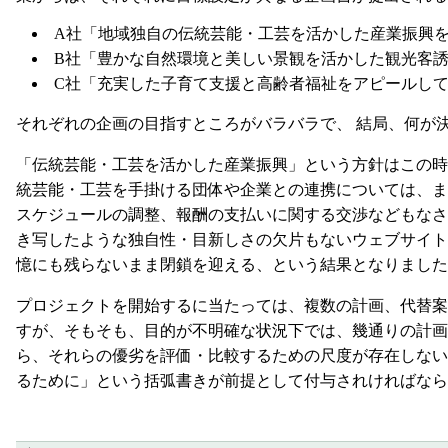
A社「地域独自の伝統芸能・工芸を活かした産業振興
B社「豊かな自然環境と美しい景観を活かした観光客
C社「充実した子育て支援と高齢者福祉をアピールし
それぞれの企画の目指すところがバラバラで、 結局、何が
「伝統芸能・工芸を活かした産業振興」という方針はこの時
統芸能・工芸を手掛ける団体や企業との連携については、ま
スケジュールの調整、報酬の支払いに関する交渉などもなさ
き写したような独自性・目新しさの欠片もないウェブサイト
憶にも残らないまま閉鎖を迎える、という結果となりました
プロジェクトを開始するに当たっては、複数の計画、代替案 
すが、そもそも、目的が不明確な状況下では、幾通りの計画
ら、それらの優劣を評価・比較するための尺度が存在しない
るために」という括弧書きが前提として付与されければなら