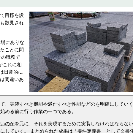
て目標を設
も散見され
立場にありな
たことに問
その職務で
がこれに相
景は日常的に
は間違いあ
いて、実装すべき機能や満たすべき性能などのを明確にしてい
を始める前に行う作業の一つである。
たいのか
を元に、それを実現するために実装しなければならな
にしていく。 まとめられた成果は「要件定義書」として文書