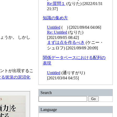
Re:質問１
(なりた) [2022/01/31
21:37]
知識の集め方
Untitled
( ) [2021/09/04 04:06]
Re: Untitled
(なりた)
ょうか。 しかし
[2021/09/05 08:42]
まずは点を作るべき
(ケニー・
シュロフ) [2021/09/09 20:09]
関係データベースにおける配列の
表現
ントが出現するこ
Untitled
(通りすがり)
なる状況の泥沼化
[2021/03/04 04:55]
Search
Language