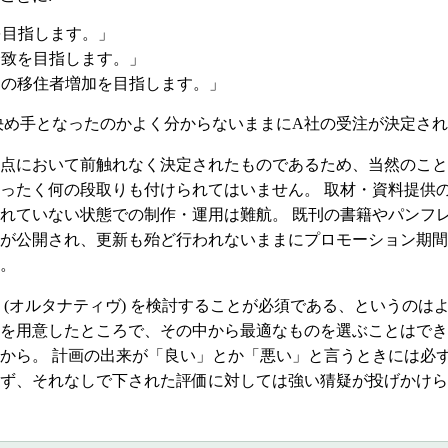
を目指します。」
誘致を目指します。」
ての移住者増加を目指します。」
決め手となったのかよく分からないままにA社の受注が決定さ
点において前触れなく決定されたものであるため、当然のこと
ったく何の段取りも付けられてはいません。 取材・資料提供
れていない状態での制作・運用は難航。 既刊の書籍やパンフ
が公開され、更新も殆ど行われないままにプロモーション期間
。
(オルタナティヴ) を検討することが必須である、というのは
を用意したところで、その中から最適なものを選ぶことはでき
から。 計画の出来が「良い」とか「悪い」と言うときには必
ず、それなしで下された評価に対しては強い猜疑が投げかけら