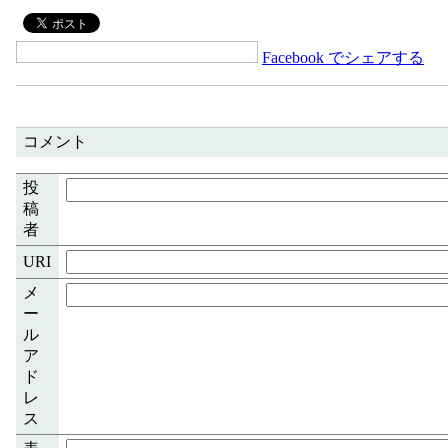
Facebook でシェアする
コメント
投
稿
者
URI
メ
ー
ル
ア
ド
レ
ス