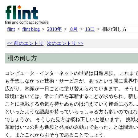
firm and compact software
flint
>
flint blog
>
2010年
>
8月
>
13日
>
柵の倒し方
<<
前のエントリ
|
次のエントリ
>>
柵の倒し方
コンピュータ・インターネットの世界は日進月歩。 これま
も予想しなかった技術・サービスが、あっという間に世界中
広がり、常識が一日ごとに塗り替えられていきます。 そう
環境においては、常に自己を革新することが求められ、新し
ことに挑戦する勇気を持たぬものは消えていく運命にある.....
といったような認識を持っていらっしゃる方も多いのではな
でしょうか。 そうした見方は概ね正しいと思います。 挑戦
革新はいつの世も進歩と発展の原動力であったことは間違い
く、またこれからもそうであることでしょう。