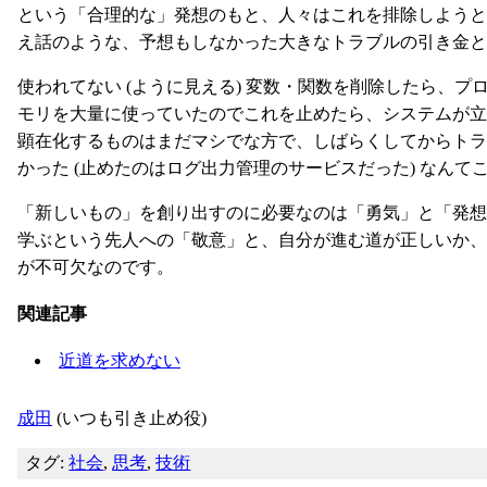
という「合理的な」発想のもと、人々はこれを排除しよう
え話のような、予想もしなかった大きなトラブルの引き金と
使われてない (ように見える) 変数・関数を削除したら、
モリを大量に使っていたのでこれを止めたら、システムが立
顕在化するものはまだマシでな方で、しばらくしてからト
かった (止めたのはログ出力管理のサービスだった) なんてこと
「新しいもの」を創り出すのに必要なのは「勇気」と「発想
学ぶという先人への「敬意」と、自分が進む道が正しいか
が不可欠なのです。
関連記事
近道を求めない
成田
(いつも引き止め役)
タグ:
社会
,
思考
,
技術