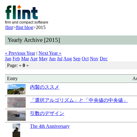
firm and compact software
flint
>
flint blog
>
2015
Yearly Archive [2015]
« Previous Year
|
Next Year »
Jan
Feb
Mar
Apr
May
Jun
Jul
Aug
Sep
Oct
Nov
Dec
Page: «
0
»
Entry
A
内製のススメ
「選択アルゴリズム」と「中央値の中央値」
引数のデザイン
The 4th Anniversary