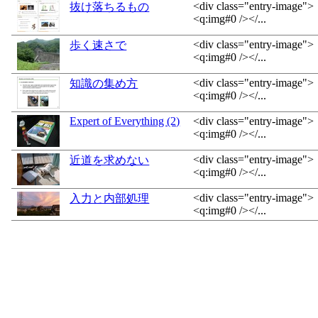
<div class="entry-image">
抜け落ちるもの
<q:img#0 /></...
<div class="entry-image">
歩く速さで
<q:img#0 /></...
<div class="entry-image">
知識の集め方
<q:img#0 /></...
Expert of Everything (2)
<div class="entry-image">
<q:img#0 /></...
<div class="entry-image">
近道を求めない
<q:img#0 /></...
<div class="entry-image">
入力と内部処理
<q:img#0 /></...