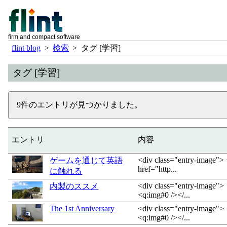
firm and compact software
flint blog
>
検索
>
タグ [学習]
タグ [学習]
9件のエントリが見つかりました。
エントリ
内容
<div class="entry-image">
ゲームを通じて英語
href="http...
に触れる
<div class="entry-image">
内製のススメ
<q:img#0 /></...
The 1st Anniversary
<div class="entry-image">
<q:img#0 /></...