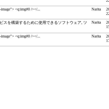
2
y-image"> <q:img#0 /></...
Narita
2
2
Narita
2
サービスを構築するために使用できるソフトウェア, ツ
1
y-image"> <q:img#0 /></...
Narita
2
1