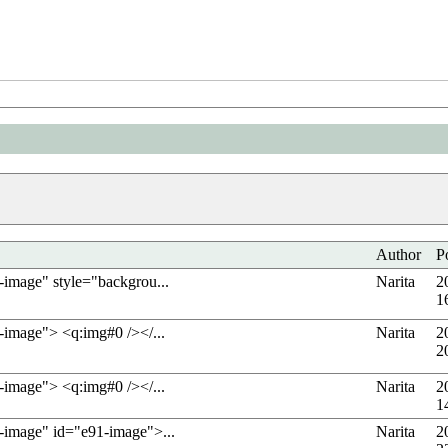
Author
P
-image" style="backgrou...
Narita
2
1
y-image"> <q:img#0 /></...
Narita
2
2
y-image"> <q:img#0 /></...
Narita
2
1
y-image" id="e91-image">...
Narita
2