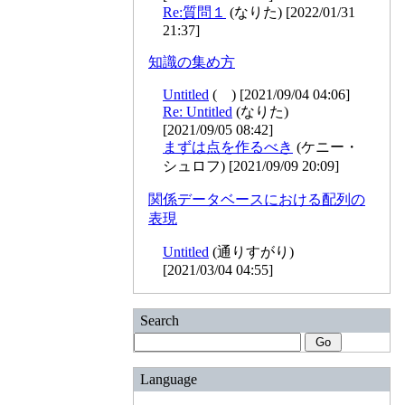
Re:質問１
(なりた) [2022/01/31
21:37]
知識の集め方
Untitled
( ) [2021/09/04 04:06]
Re: Untitled
(なりた)
[2021/09/05 08:42]
まずは点を作るべき
(ケニー・
シュロフ) [2021/09/09 20:09]
関係データベースにおける配列の
表現
Untitled
(通りすがり)
[2021/03/04 04:55]
Search
Language