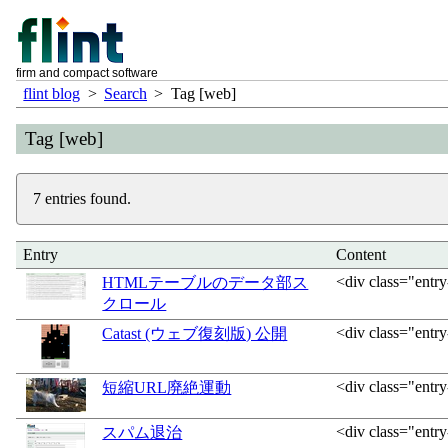
firm and compact software
flint blog
>
Search
>
Tag [web]
Tag [web]
7 entries found.
Entry
Content
<div class="entry
HTMLテーブルのデータ部ス
クロール
<div class="entr
Catast (ウェブ復刻版) 公開
<div class="entr
短縮URL廃絶運動
<div class="entr
スパム退治