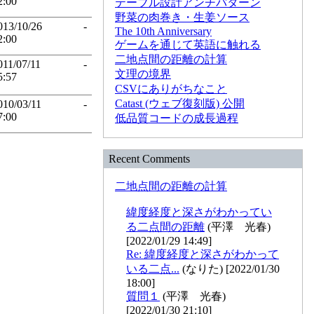
2:00
テーブル設計アンチパターン
野菜の肉巻き・生姜ソース
013/10/26
-
The 10th Anniversary
2:00
ゲームを通じて英語に触れる
二地点間の距離の計算
011/07/11
-
文理の境界
5:57
CSVにありがちなこと
Catast (ウェブ復刻版) 公開
010/03/11
-
7:00
低品質コードの成長過程
Recent Comments
二地点間の距離の計算
緯度経度と深さがわかってい
る二点間の距離
(平澤 光春)
[2022/01/29 14:49]
Re: 緯度経度と深さがわかって
いる二点...
(なりた) [2022/01/30
18:00]
質問１
(平澤 光春)
[2022/01/30 21:10]