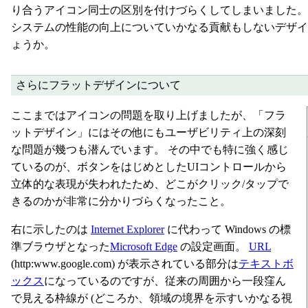
り合うアイコン同士の区別を付けづらくしてしまいました。
システムの性能の向上についていかなる貢献もしないデザ
ょうか。
さらにフラットデザインについて
ここまではアイコンの問題を取り上げましたが、「フラ
ットデザイン」にはその他にもユーザビリティ上の深刻
な問題が幾つも潜んでいます。 その中でも特に強く感じ
ているのが、ボタンをはじめとしたUIコントロールから
立体的な表現が失われたため、どこがクリック/タップで
きるのかが非常に分かりづらくなったこと。
右に示したのは
Internet Explorer
に代わって Windows の標
準ブラウザとなった
Microsoft Edge
の設定画面。
URL
(http:www.google.com) が表示されている部分は
テキストボ
ックス
になっているのですが、従来の周囲から一段窪ん
で見える枠線が (どころか、領域の境界を示すいかなる視