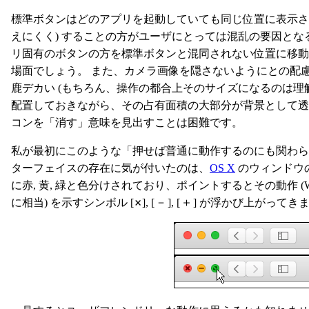
標準ボタンはどのアプリを起動していても同じ位置に表示さ
えにくく) することの方がユーザにとっては混乱の要因とな
リ固有のボタンの方を標準ボタンと混同されない位置に移
場面でしょう。 また、カメラ画像を隠さないようにとの配
鹿デカい (もちろん、操作の都合上そのサイズになるのは理
配置しておきながら、その占有面積の大部分が背景として透過
コンを「消す」意味を見出すことは困難です。
私が最初にこのような「押せば普通に動作するのにも関わ
ターフェイスの存在に気が付いたのは、
OS X
のウィンドウ
に赤, 黄, 緑と色分けされており、ポイントするとその動作 (
×
－
＋
に相当) を示すシンボル [
], [
], [
] が浮かび上がってき