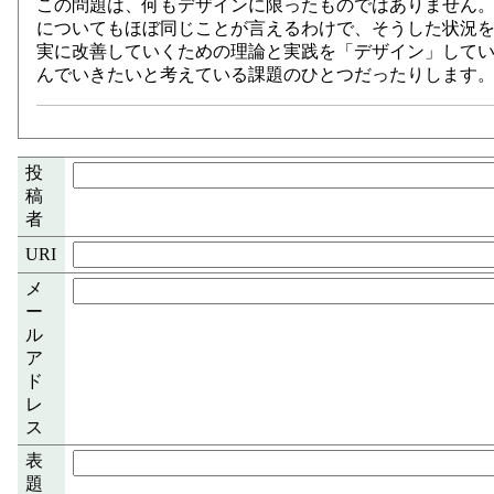
この問題は、何もデザインに限ったものではありません。ソフト
についてもほぼ同じことが言えるわけで、そうした状況
実に改善していくための理論と実践を「デザイン」して
んでいきたいと考えている課題のひとつだったりします
投
稿
者
URI
メ
ー
ル
ア
ド
レ
ス
表
題