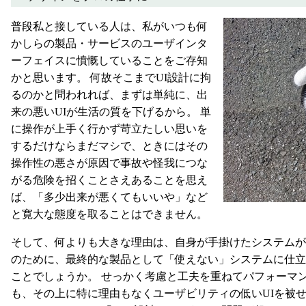
普段私と接している人は、私がいつも何
かしらの製品・サービスのユーザインタ
ーフェイスに憤慨していることをご存知
かと思います。 何故そこまでUI設計に拘
るのかと問われれば、まずは単純に、出
来の悪いUIが生活の質を下げるから。 単
に操作が上手く行かず苛立たしい思いを
するだけならまだマシで、ときにはその
操作性の悪さが原因で事故や怪我につな
がる危険を招くことさえあることを思え
ば、「多少出来が悪くてもいいや」など
と寛大な態度を取ることはできません。
そして、何よりも大きな理由は、自身が手掛けたシステム
のために、最終的な製品として「使えない」システムに仕
ことでしょうか。 せっかく考慮と工夫を重ねてパフォーマ
も、その上に特に理由もなくユーザビリティの低いUIを被