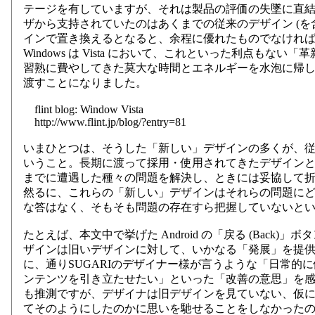
テージを有していますが、それは製品の評価の失墜に直
ザから支持されていたのはあくまでの従来のデザイン (を
インで置き換えるとなると、余程に優れたものでなけれ
Windows は Vista において、これといった利点もな
習熟に費やしてきた莫大な時間とエネルギーを水泡に帰
渡すことになりました。
flint blog: Window Vista
http://www.flint.jp/blog/?entry=81
いまひとつは、そうした「新しい」デザインの多くが、
いうこと。長期に渡って採用・使用されてきたデザイン
までに遭遇した種々の問題を解決し、ときには妥協して
然るに、これらの「新しい」デザインはそれらの問題に
な答はなく、そもそも問題の存在すら把握していないと
たとえば、本文中で挙げた Android の「戻る (Back)」ボ
ザインは旧いデザインに対して、いかなる「発展」を提
に、通りSUGARIのデザイナー様が言うような「日常的
ンテンツを引き立たせたい」といった「改善の意思」を
も推測ですが、デザイナは旧デザインを見ていない、仮
てそのようにしたのかに思いを馳せることをしなかった