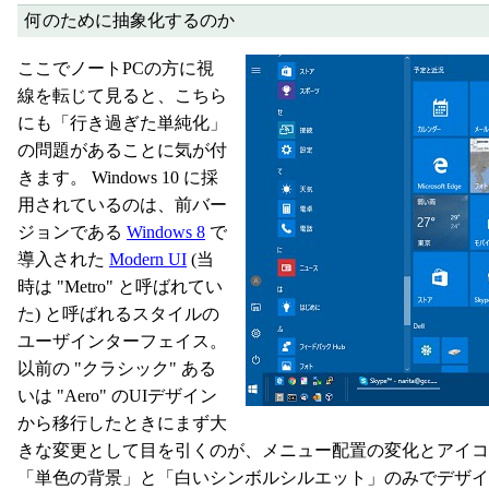
何のために抽象化するのか
ここでノートPCの方に視
線を転じて見ると、こちら
にも「行き過ぎた単純化」
の問題があることに気が付
きます。 Windows 10 に採
用されているのは、前バー
ジョンである
Windows 8
で
導入された
Modern UI
(当
時は "Metro" と呼ばれてい
た) と呼ばれるスタイルの
ユーザインターフェイス。
以前の "クラシック" ある
いは "Aero" のUIデザイン
から移行したときにまず大
きな変更として目を引くのが、メニュー配置の変化とアイコ
「単色の背景」と「白いシンボルシルエット」のみでデザ