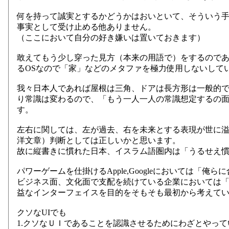
何を持って誠実とするかどうかはおいといて、そういう
事実として受け止める他ありません。
（ここにおいて自分の好き嫌いは置いておきます）
敢えてもう少し穿った見方（本来の用語で）をするのであれ
るOSなので「家」などのメタファを極力使用しないして
我々日本人であれば屋根は三角、ドアは長方形は一般的
り常識は変わるので、「もう一人一人の常識想定するの
す。
左右に関しては、左が過去、右を未来とする表現が世に
洋文章）判断としては正しいかと思います。
故に縦書きに慣れた日本、イスラム語圏内は「うるせえ
パワーゲームを仕掛けるApple,Googleにおいては「俺
ビジネス面、文化面で支配を続けている企業においては「
益なインターフェイスを目的をそもそも最初から考えて
クソなUIでも
1.クソなＵＩであることを認識させるためにわざとやって