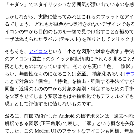
「モダン」でスタイリッシュな雰囲気が漂い出ているのを感
しかしながら、実際に使ってみればこれらのフラットなア
るでしょう。 どれもが単色かつ奥行きのないデザインであ
イコンの中から目的のものを一瞥で見つけ出すことが極めて
ーザは添えられたラベル (テキスト) を頼りとしてクリッ
そもそも、
アイコン
という「小さな図形で対象を表す」手法
のアイコン (図左下のクイック起動領域にそれらを見ること
落としたものになっています。 そこから更に「色」「陰影
らい、無個性なものになることは必至。 抽象化あるいは
デ
ことで対象の「個性」「特徴」を抽出・強調する手法です
同類・近縁のものの中から対象を識別・特定するための手掛
を欠落させてしまう変形はもはや抽象化でもデフォルメでも
現」として評価するに値しないものです。
然るに、前節で紹介した Android の標準ボタンは「過
解釈できる図形 (正三角形) で表し、「家」という概念を
てまた、この Modern UI のフラットなアイコンも同様