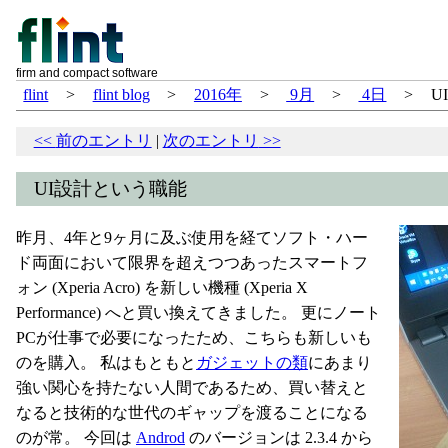
firm and compact software
flint
>
flint blog
>
2016年
>
9月
>
4日
>
U
<<
前のエントリ
|
次のエントリ
>>
UI設計という職能
昨月、4年と9ヶ月に及ぶ使用を経てソフト・ハー
ド両面において限界を超えつつあったスマートフ
ォン (Xperia Acro) を新しい機種 (Xperia X
Performance) へと買い換えてきました。 更にノート
PCが仕事で必要になったため、こちらも新しいも
のを購入。 私はもともと
ガジェットの類
にあまり
強い関心を持たない人間であるため、買い替えと
なると技術的な世代のギャップを渡ることになる
のが常。 今回は
Androd
のバージョンは 2.3.4 から