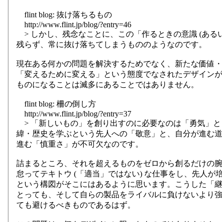
flint blog: 抜け落ちるもの
http://www.flint.jp/blog/?entry=46
> しかし、残念なことに、この「作るときの意識 (あるい
残らず、常に抜け落ちてしまうもののようなのです。
現在ある何かの問題を解決するためでなく、新たな価値
「変えるために変える」という態度でなされたデザイン
ものになることは滅多にあることではありません。
flint blog: 柵の倒し方
http://www.flint.jp/blog/?entry=37
> 「新しいもの」を創り出すのに必要なのは「勇気」と
緯・歴史を学ぶという先人への「敬意」と、自分が進む
進む「慎重さ」が不可欠なのです。
詰まるところ、それを超えるものをゼロから創るだけの
怠ってテキトウ (「適当」ではない) な仕事をし、先人
という構図がそこにはあるように思います。こうした「
とっても、そして自らの製品をライバルに負けないより
ても避けるべきものであるはず。