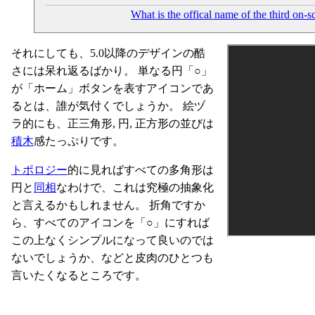
What is the offical name of the third on
それにしても、5.0以降のデザインの酷
さには呆れ返るばかり。 単なる円「○」
が「ホーム」ボタンを表すアイコンであ
るとは、誰が気付くでしょうか。 絵ヅ
ラ的にも、正三角形, 円, 正方形の並びは
積木
感たっぷりです。
トポロジー
的に見ればすべての多角形は
円と
同相
なわけで、これは究極の抽象化
と言えるかもしれません。 折角ですか
ら、すべてのアイコンを「○」にすれば
この上なくシンプルになって良いのでは
ないでしょうか、などと皮肉のひとつも
言いたくなるところです。