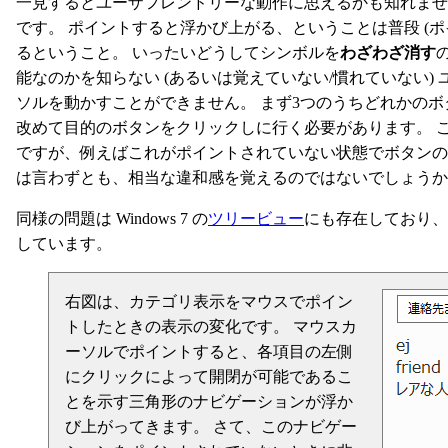
一見するとユーザフレンドリーな動作に思えるかも知れま
です。 ポイントすると浮かび上がる、ということは普段 (
るということ。 いったいどうしてシンボルを
わざわざ消す
能なのかを知らない (あるいは覚えていない/慣れていない
ソルを動かすことができません。 まず3つのうちどれかの
改めて目的のボタンをクリックしに行く必要があります。 
ですが、例えばこれがポイントされていない状態でボタンの
は言わずとも、相当な違和感を覚えるのではないでしょうか
同様の問題は Windows 7 の
ツリービュー
にも存在しており、
しています。
右図は、カテゴリ表示をマウスでポイン
トしたときの表示の変化です。 マウスカ
ーソルでポイントすると、各項目の左側
にクリックによって開閉が可能であるこ
とを示す三角形のナビゲーションが浮か
び上がってきます。 さて、このナビゲー