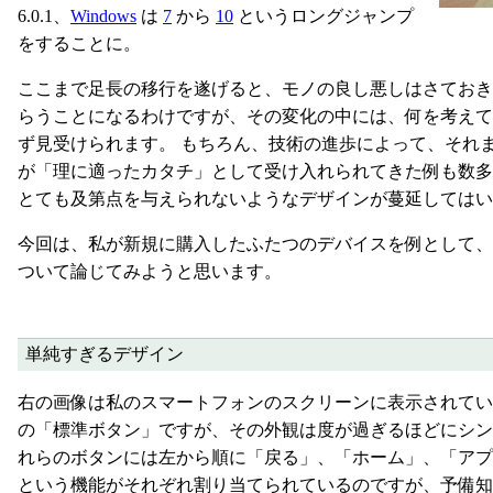
6.0.1、
Windows
は
7
から
10
というロングジャンプ
をすることに。
ここまで足長の移行を遂げると、モノの良し悪しはさておき
らうことになるわけですが、その変化の中には、何を考え
ず見受けられます。 もちろん、技術の進歩によって、それ
が「理に適ったカタチ」として受け入れられてきた例も数
とても及第点を与えられないようなデザインが蔓延してはい
今回は、私が新規に購入したふたつのデバイスを例として、
ついて論じてみようと思います。
単純すぎるデザイン
右の画像は私のスマートフォンのスクリーンに表示されている A
の「標準ボタン」ですが、その外観は度が過ぎるほどにシン
れらのボタンには左から順に「戻る」、「ホーム」、「アプ
という機能がそれぞれ割り当てられているのですが、予備知