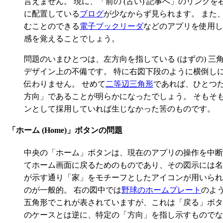
言えません。 現に、「前の (古い) 記事へ」のリンクを
に配置している
ブログ
が少なからず見られます。 また
むことのできる
電子ブックリーダ
などのアプリを使用し
感を覚えることでしょう。
問題のいまひとつは、左方向を指している (はずの) 三
デザイン上の不備です。 特に右図下段のように横倒し
伝わりません。 せめて
二等辺三角形
であれば、ひとつ
方向」であることが明らかになったでしょう。 そもそ
ンとして採用していれば生じなかった筈のものです。
「ホーム (Home)」ボタンの問題
中央の「ホーム」ボタンは、現在のアプリの操作を中断
てホーム画面に戻るためのものであり、その図示には名
が示す通り「家」をモチーフとしたアイコンが用いられ
のが一般的。 右の図中では
野球のホームプレート
のよ
五角形でこれが表されていますが、これは「戻る」ボタ
のケースとは逆に、特定の「方向」を指し示すものでな