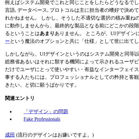
例えばシステム開発でこれと同じことをしたらどうなるでしょ
言語, データベース, プロトコルは主に担当者の嗜好で決
れかねません。 しかし、そうした不適切な選択の積み重ね
に動作しませんから、最終的な製品となる前にどこかの段
るということは
あまり
ありません。 ところが、UIデザイ
ー
という魔法のオプションと共に「仕様」として世に出てし
しかしながら、UIデザインというのはシステム開発と同等
総務省あるいはそれに類する機関によって示されるユーザ
だけでユーザにとって使いやすい・有益なインターフェイス
事する人たちには、プロフェッショナルとしての矜持と客
きたい、と切に願うばかりです。
関連エントリ
「デザイン」の問題
Fake Professionals
成田
(流行のデザインはお嫌いですよ。)