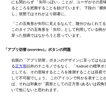
にも関わらず 「矢印っぽい」ことが、ユーザがその意
るところを把握することを妨げています。 下段の「横
し」状態ではそれがより顕著に。
「この五角形が矢印に見えるなんて、随分ひねくれてる
このタイプの五角形を「矢印」として利用している例が
穿った指摘ではなかろうと思っています。
「アプリ切替 (overview)」ボタンの問題
右側の「アプリ切替」ボタンのデザインに至ってはもは
る
正方形
以外のナニモノでもなく、「Android の標
としても、その意味するところを推測することは容易で
して不可能でしょう。 このアイコンで何かを表すこと
ば、それは対象が「図形としての正方形 (あるいは四角
いて他にないと思われます。