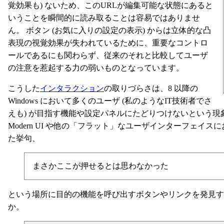
覚効果も) ないため、このURLが編集可能な状態にあると
いうことを瞬間的に読み取ることは容易ではありませ
ん。 ボタン (お気に入りの設定の表示) からは立体的な凸
表現の視覚効果が失われているために、重要なコントロ
ールであるにも関わらず、従来のそれと比較してユーザ
の注意を惹起する力の弱いものとなっています。
こうした
インタラクション
の取りづらさは、8 以降の
Windows において多くのユーザ (私のようなIT技術者でさ
えも) が目指す機能や設定パネルにたどりつけないという現
Modern UI や他の「フラット」なユーザインターフェ
た挙句、
まさかここが押せるとは思わなかった
という場所に目的の機能を呼び出すボタンやリンクを発見
か。