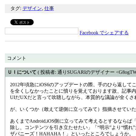
タグ:
デザイン
,
仕事
Facebook でシェアする
コメント
ＵＩについて
( 投稿者: 通りSUGARIのデザイナー <G8ogTWM
2012年頃急にiOS6のアップデートの際、手のひら返し
を全くしなかったことに憤りを覚えております故、記事
UIだUXだと言って吹聴しながら、本質的な議論が全く
が、いくつか（敢えて逆側に立ってみて）指摘させてい
あくまでAndroid,iOS側に立ってみて考えるとするな
除し、コンテンツを引き立たせたい」「“明示”より“慣れ
ザパニーズ！HAHAHA！」といったところでしょうか。