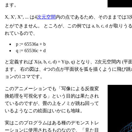
ます。
X, X', X'', ... は4
次元
空間
内の点であるため、そのままでは3
とができません。 ところが、この例では a, b, c, d が取りうる値は
れているので、
p := 65536a + b
q := 65536c + d
と定義すれば X(a, b, c, d) = Y(p, q) となり、2次
ます。 右の図は、4つの点が平面状を弧を描くように飛び
ョンの1コマです。
このアニメーションでも「写像による反復変
換処理を可視化する」という目的は果たされ
ているのですが、畳の上をノミが跳ね回って
いるようなこの絵面はいかにも地味。
実はこのプログラムはある種のデモンストレ
ーションに使用されるものなので、「見た目