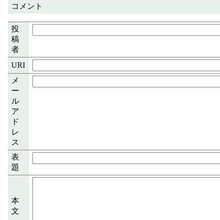
コメント
投
稿
者
URI
メ
ー
ル
ア
ド
レ
ス
表
題
本
文