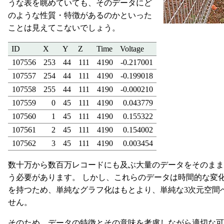
うな表を眺めていても、そのデータにど
のような性質・特徴があるのかといった
ことは見えてこないでしょう。
ID
X
Y
Z
Time
Voltage
107556
253
44
111
4190
-0.217001
107557
254
44
111
4190
-0.199018
107558
255
44
111
4190
-0.000210
107559
0
45
111
4190
0.043779
107560
1
45
111
4190
0.155322
107561
2
45
111
4190
0.154002
107562
3
45
111
4190
0.003454
数十万から数百万レコードにも及ぶ大量のデータをそのまま
う必要があります。 しかし、これらのデータは時間的な変化を
を持つため、単純なグラフ化はもとより、単純な3次元空間
せん。
そのため、データの特徴とその意味を考慮しながら適切な可