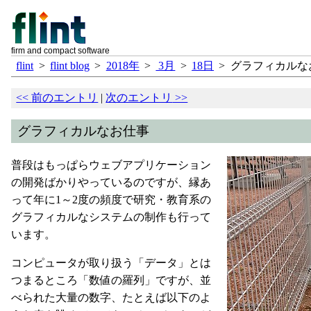
firm and compact software
flint
>
flint blog
>
2018年
>
3月
>
18日
>
グラフィカルな
<<
前のエントリ
|
次のエントリ
>>
グラフィカルなお仕事
普段はもっぱらウェブアプリケーション
の開発ばかりやっているのですが、縁あ
って年に1～2度の頻度で研究・教育系の
グラフィカルなシステムの制作も行って
います。
コンピュータが取り扱う「データ」とは
つまるところ「数値の羅列」ですが、並
べられた大量の数字、たとえば以下のよ