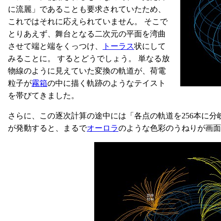
に流麗」であることも要求されていたため、
これではそれに応えられていません。 そこで
とりあえず、舞台となる二次元の平面を湾曲
させて端と端をくっつけ、
トーラス
状にして
みることに。 するとどうでしょう。 単なる放
物線のように見えていた変換の軌道が、荷電
粒子が
霧箱
の中に描く軌跡のようなテイスト
を帯びてきました。
さらに、この逐次計算の途中には「各点の軌道を256本に分
が発動すると、まるで
オーロラ
のような色彩のうねりが画面