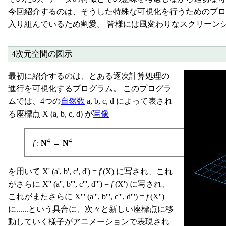
今回紹介するのは、そうした特殊な可視化を行うためのプ
入り組んでいるため割愛。 皆様には風変わりなスクリーン
4次元空間の図示
最初に紹介するのは、とある逐次計算処理の
進行を可視化するプログラム。 このプログラ
ムでは、4つの
自然数
a, b, c, d によって表され
る座標点 X (a, b, c, d) が
写像
4
4
f
:
N
→
N
を用いて X' (a', b', c', d') =
f
(X) に写され、これ
がさらに X'' (a'', b''', c''', d''') =
f
(X') に写され、
これがまたさらに X''' (a''', b''', c''', d''') =
f
(X'')
に......という具合に、次々と新しい座標点に移
動していく様子がアニメーションで表現され