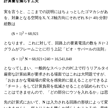
計算量を減らす工夫
実を言うと、ここまでの説明にはちょっとしたゴマカシがあ
を、対象となる空間をX, Y, Z軸方向にそれぞれ
S
(= 40)
総数は
3
(
S
+ 1)
= 68,921
となります。 これに対して、回路上の要素電流の数を
N
(=
グラムがフレームごとに行う上記「ビオ・サバールの法則」
3
(
S
+ 1)
N
= 68,921×240 = 16,541,040
となってしまい、一般的なスペックのPC上で行うリアルタ
厳密な計算結果が要求される場面ではこれは大問題ですが
「おおまかな電磁場の変化を感覚的に捉えることができるよ
「チート」をして計算負荷を低減させることが認められてい
ことはできませんので、「どの部分にウソを入れるか」は思
先の計算式において、
N
は入力される回路の形状によって変