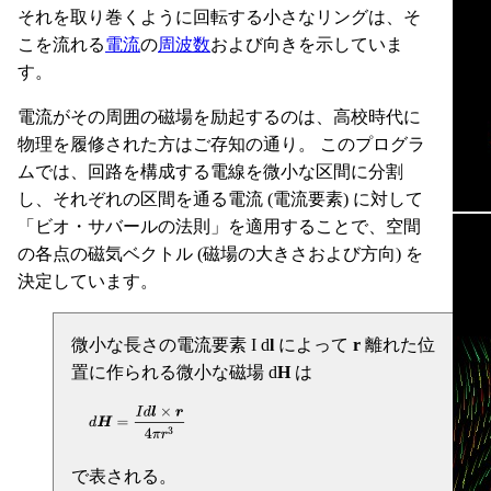
それを取り巻くように回転する小さなリングは、そ
こを流れる
電流
の
周波数
および向きを示していま
す。
電流がその周囲の磁場を励起するのは、高校時代に
物理を履修された方はご存知の通り。 このプログラ
ムでは、回路を構成する電線を微小な区間に分割
し、それぞれの区間を通る電流 (電流要素) に対して
「ビオ・サバールの法則」を適用することで、空間
の各点の磁気ベクトル (磁場の大きさおよび方向) を
決定しています。
微小な長さの電流要素 I d
l
によって
r
離れた位
置に作られる微小な磁場 d
H
は
で表される。