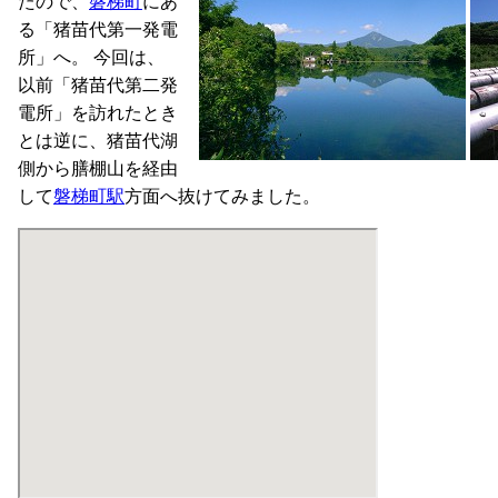
たので、
磐梯町
にあ
る「猪苗代第一発電
所」へ。 今回は、
以前「猪苗代第二発
電所」を訪れたとき
とは逆に、猪苗代湖
側から膳棚山を経由
して
磐梯町駅
方面へ抜けてみました。