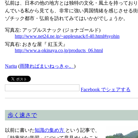
弘前は、日本の他の地方とは独特の文化・風土を持っており、
んでいる私から見ても、非常に強い異国情緒を感じさせる街
ゾチック都市・弘前を訪れてみてはいかがでしょうか。
写真左: アップルスナック (ジョナゴールド)
http://www.net24.ne.jp/~applesnack/f-40.html#syohin
写真右: おきな屋『 紅玉天』
http://www.a-okinaya.co.jp/products_06.html
Narita
(
雨降ればまいねっきゃ。
)
Facebook でシェアする
歩く速さで
以前に書いた
知識の集め方
という記事で、
「効率的な学習」について意見めいたこと