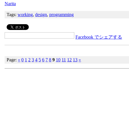
Narita
Tags:
working
,
design
,
programming
Facebook でシェアする
Page:
«
0
1
2
3
4
5
6
7
8
9
10
11
12
13
»