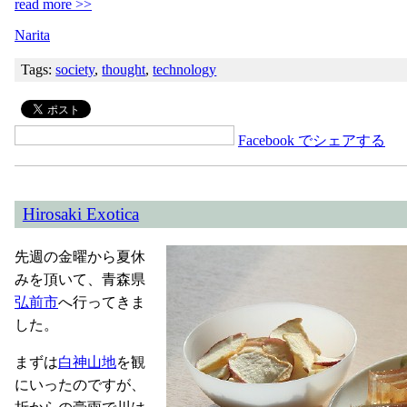
read more >>
Narita
Tags:
society
,
thought
,
technology
Facebook でシェアする
Hirosaki Exotica
先週の金曜から夏休
みを頂いて、青森県
弘前市
へ行ってきま
した。
まずは
白神山地
を観
にいったのですが、