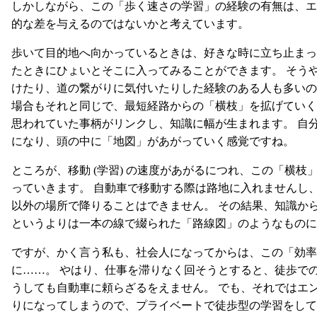
しかしながら、この「歩く速さの学習」の経験の有無は、エ
的な差を与えるのではないかと考えています。
歩いて目的地へ向かっているときは、好きな時に立ち止まっ
たときにひょいとそこに入ってみることができます。 そう
けたり、道の繋がりに気付いたりした経験のある人も多いの
場合もそれと同じで、最短経路からの「横枝」を拡げていく
思われていた事柄がリンクし、知識に幅が生まれます。 自
になり、頭の中に「地図」があがっていく感覚ですね。
ところが、移動 (学習) の速度があがるにつれ、この「横
っていきます。 自動車で移動する際は路地に入れませんし
以外の場所で降りることはできません。 その結果、知識か
というよりは一本の線で綴られた「路線図」のようなものに
ですが、かく言う私も、社会人になってからは、この「効率
に……。 やはり、仕事を滞りなく回そうとすると、徒歩で
うしても自動車に頼らざるをえません。 でも、それではエ
りになってしまうので、プライベートで徒歩型の学習をして