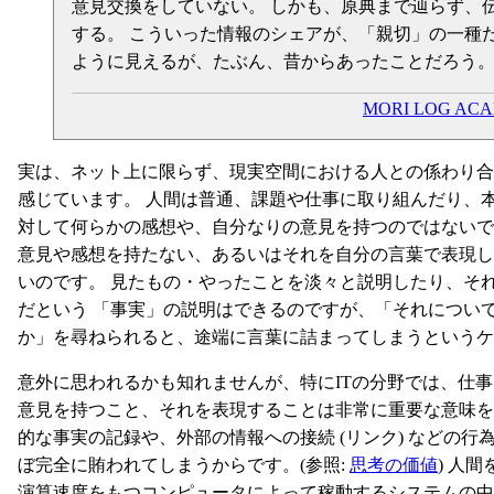
意見交換をしていない。 しかも、原典まで辿らず、
する。 こういった情報のシェアが、「親切」の一種
ように見えるが、たぶん、昔からあったことだろう
MORI LOG A
実は、ネット上に限らず、現実空間における人との係わり合
感じています。 人間は普通、課題や仕事に取り組んだり、
対して何らかの感想や、自分なりの意見を持つのではないで
意見や感想を持たない、あるいはそれを自分の言葉で表現し
いのです。 見たもの・やったことを淡々と説明したり、そ
だという 「事実」の説明はできるのですが、「それについ
か」を尋ねられると、途端に言葉に詰まってしまうというケ
意外に思われるかも知れませんが、特にITの分野では、仕
意見を持つこと、それを表現することは非常に重要な意味を
的な事実の記録や、外部の情報への接続 (リンク) などの
ぼ完全に賄われてしまうからです。(参照:
思考の価値
) 人
演算速度をもつコンピュータによって稼動するシステムの中