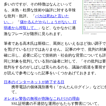
多いのですが、その特徴はなんといって
も、未熟・杜撰な技術や論評に対する辛辣
な批判・批評。 「
バカは死ねと言いた
い。
」 「
儲かるんだからしょうがない。IT
弱者から搾取して。
」など、なかなかに過
激なフレーズが随所に見られます。
筆者である高木氏は斯様に、罵倒ともいえるほど強い調子で
を荒げているだけではありません。 記事の中で、批判の対
確に示し、必要に応じて技術的・社会的な背景についても詳
同じ対象を批判している別の論者に対して、「その批判は要
批判をするのがしばしば見られるのも、議論の筋道を重視す
が読んで参考になった記事をいくつかあげておきます。
日本のインターネットが終了する日
携帯電話の個体識別番号 (「かんたんログイン」などに
て。
オレオレ警告の無視が危険なこれだけの理由
SSL証明書の不適切な運用がもたらす弊害について。