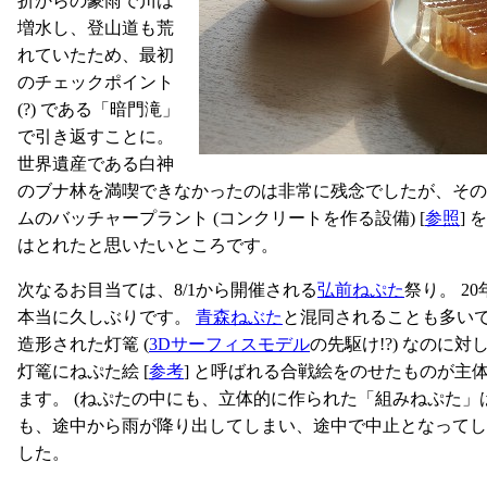
折からの豪雨で川は
増水し、登山道も荒
れていたため、最初
のチェックポイント
(?) である「暗門滝」
で引き返すことに。
世界遺産である白神
のブナ林を満喫できなかったのは非常に残念でしたが、その
ムのバッチャープラント (コンクリートを作る設備) [
参照
]
はとれたと思いたいところです。
次なるお目当ては、8/1から開催される
弘前ねぷた
祭り。 2
本当に久しぶりです。
青森ねぶた
と混同されることも多い
造形された灯篭 (
3Dサーフィスモデル
の先駆け!?) なのに
灯篭にねぷた絵 [
参考
] と呼ばれる合戦絵をのせたものが主
ます。 (ねぷたの中にも、立体的に作られた「組みねぷた」
も、途中から雨が降り出してしまい、途中で中止となってし
した。