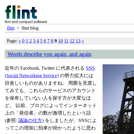
firm and compact software
flint
>
flint blog
Page:
«
0
1
2
3
4
5
6
7
8
9
10
11
12
13
»
Words describe you again, and again
近年の Facebook, Twitter に代表される
SNS
(Social Networking Service)
の勢力拡大には
目覚しいものがありますね。 周囲を見渡し
てみても、これらのサービスのアカウント
を保有していない人を探す方が大変なほ
ど。 以前、ブログによってインターネット
上の「発信者」の数が激増したという話
(参照:
議論の仕方
) をしましたが、SNSによ
ってこの増加に拍車が掛かったように思わ