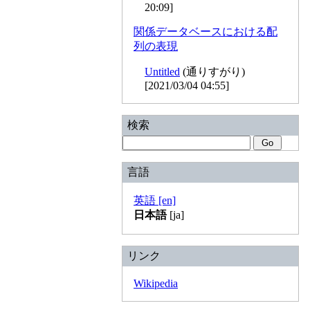
20:09]
関係データベースにおける配
列の表現
Untitled
(通りすがり)
[2021/03/04 04:55]
検索
言語
英語 [en]
日本語
[ja]
リンク
Wikipedia