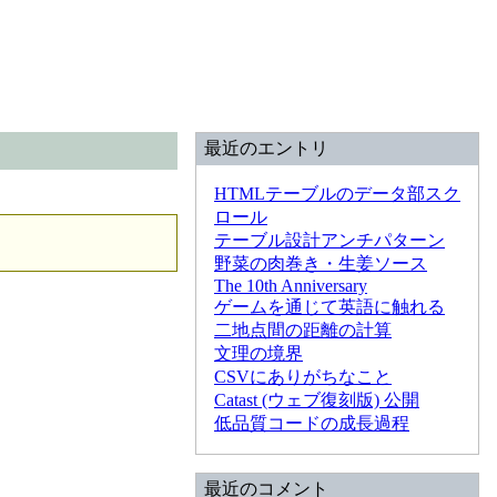
最近のエントリ
HTMLテーブルのデータ部スク
ロール
テーブル設計アンチパターン
野菜の肉巻き・生姜ソース
The 10th Anniversary
ゲームを通じて英語に触れる
二地点間の距離の計算
文理の境界
CSVにありがちなこと
Catast (ウェブ復刻版) 公開
低品質コードの成長過程
最近のコメント