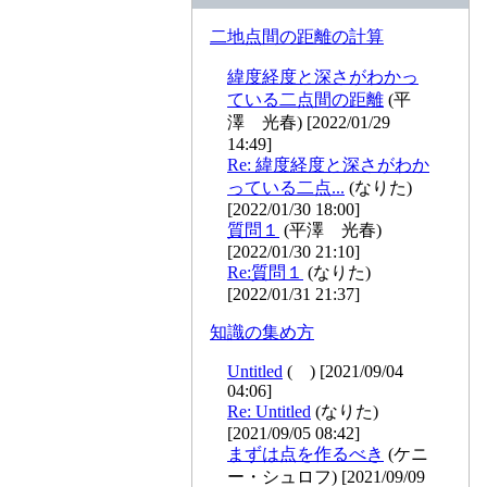
二地点間の距離の計算
緯度経度と深さがわかっ
ている二点間の距離
(平
澤 光春) [2022/01/29
14:49]
Re: 緯度経度と深さがわか
っている二点...
(なりた)
[2022/01/30 18:00]
質問１
(平澤 光春)
[2022/01/30 21:10]
Re:質問１
(なりた)
[2022/01/31 21:37]
知識の集め方
Untitled
( ) [2021/09/04
04:06]
Re: Untitled
(なりた)
[2021/09/05 08:42]
まずは点を作るべき
(ケニ
ー・シュロフ) [2021/09/09