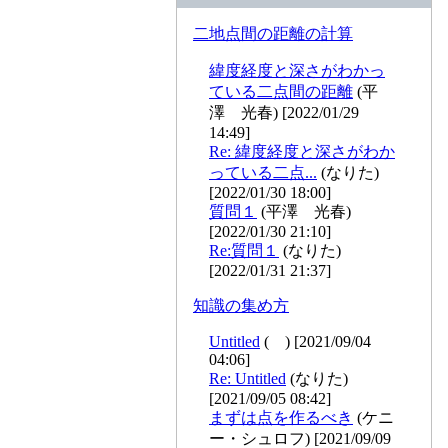
二地点間の距離の計算
緯度経度と深さがわかっ
ている二点間の距離
(平
澤 光春) [2022/01/29
14:49]
Re: 緯度経度と深さがわか
っている二点...
(なりた)
[2022/01/30 18:00]
質問１
(平澤 光春)
[2022/01/30 21:10]
Re:質問１
(なりた)
[2022/01/31 21:37]
知識の集め方
Untitled
( ) [2021/09/04
04:06]
Re: Untitled
(なりた)
[2021/09/05 08:42]
まずは点を作るべき
(ケニ
ー・シュロフ) [2021/09/09