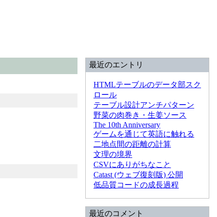
最近のエントリ
HTMLテーブルのデータ部スク
ロール
テーブル設計アンチパターン
野菜の肉巻き・生姜ソース
The 10th Anniversary
ゲームを通じて英語に触れる
二地点間の距離の計算
文理の境界
CSVにありがちなこと
Catast (ウェブ復刻版) 公開
低品質コードの成長過程
最近のコメント