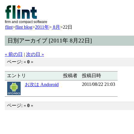
firm and compact software
flint
>
flint blog
>
2011年
>
8月
>
22日
日別アーカイブ [2011年 8月22日]
« 前の日
|
次の日 »
ページ: «
0
»
エントリ
投稿者
投稿日時
2011/08/22 21:03
お次は Andoroid
ページ: «
0
»