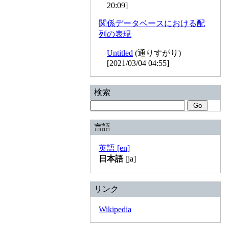
20:09]
関係データベースにおける配
列の表現
Untitled
(通りすがり)
[2021/03/04 04:55]
検索
言語
英語 [en]
日本語
[ja]
リンク
Wikipedia