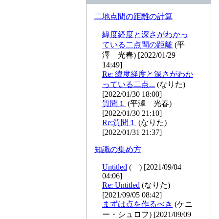
二地点間の距離の計算
緯度経度と深さがわかっ
ている二点間の距離
(平
澤 光春) [2022/01/29
14:49]
Re: 緯度経度と深さがわか
っている二点...
(なりた)
[2022/01/30 18:00]
質問１
(平澤 光春)
[2022/01/30 21:10]
Re:質問１
(なりた)
[2022/01/31 21:37]
知識の集め方
Untitled
( ) [2021/09/04
04:06]
Re: Untitled
(なりた)
[2021/09/05 08:42]
まずは点を作るべき
(ケニ
ー・シュロフ) [2021/09/09