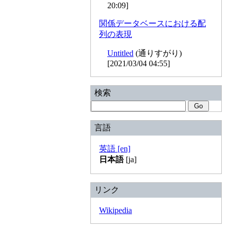
20:09]
関係データベースにおける配
列の表現
Untitled
(通りすがり)
[2021/03/04 04:55]
検索
言語
英語 [en]
日本語
[ja]
リンク
Wikipedia