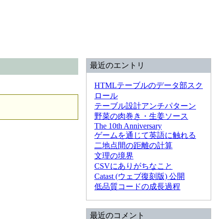
最近のエントリ
HTMLテーブルのデータ部スク
ロール
テーブル設計アンチパターン
野菜の肉巻き・生姜ソース
The 10th Anniversary
ゲームを通じて英語に触れる
二地点間の距離の計算
文理の境界
CSVにありがちなこと
Catast (ウェブ復刻版) 公開
低品質コードの成長過程
最近のコメント