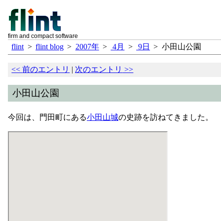
firm and compact software
flint
>
flint blog
>
2007年
>
4月
>
9日
>
小田山公園
<<
前のエントリ
|
次のエントリ
>>
小田山公園
今回は、門田町にある
小田山城
の史跡を訪ねてきました。