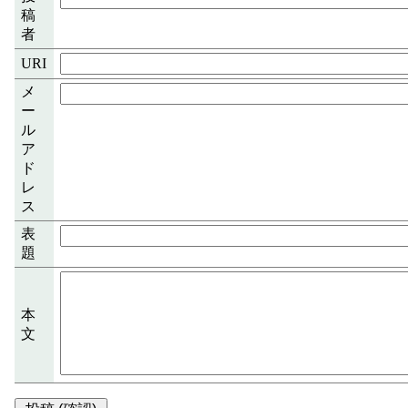
稿
者
URI
メ
ー
ル
ア
ド
レ
ス
表
題
本
文