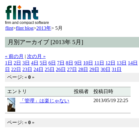
firm and compact software
flint
>
flint blog
>
2013年
>
5月
月別アーカイブ [2013年 5月]
« 前の月
|
次の月 »
1日
2日
3日
4日
5日
6日
7日
8日
9日
10日
11日
12日
13日
14日
日
22日
23日
24日
25日
26日
27日
28日
29日
30日
31日
ページ: «
0
»
エントリ
投稿者
投稿日時
2013/05/19 22:25
「管理」は楽じゃない
ページ: «
0
»