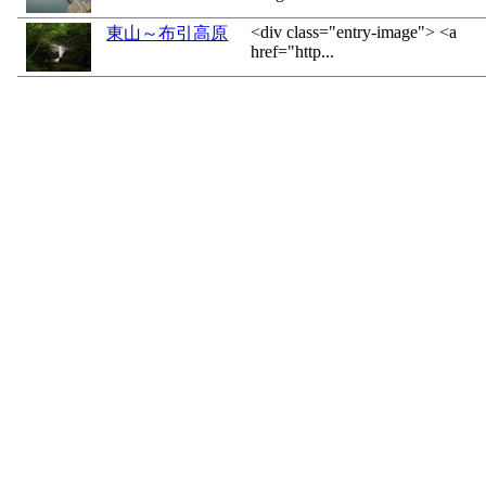
<div class="entry-image"> <a
東山～布引高原
href="http...