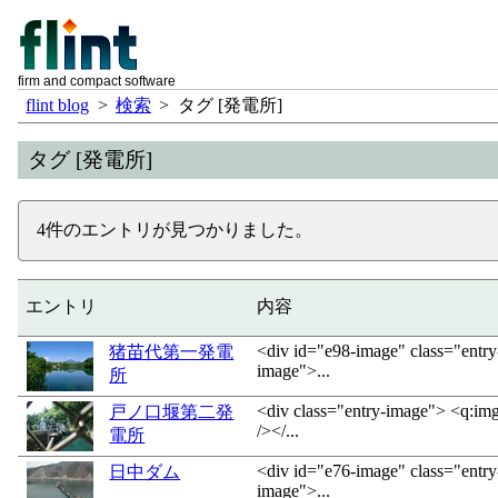
firm and compact software
flint blog
>
検索
>
タグ [発電所]
タグ [発電所]
4件のエントリが見つかりました。
エントリ
内容
<div id="e98-image" class="entry
猪苗代第一発電
image">...
所
<div class="entry-image"> <q:im
戸ノ口堰第二発
/></...
電所
<div id="e76-image" class="entry
日中ダム
image">...