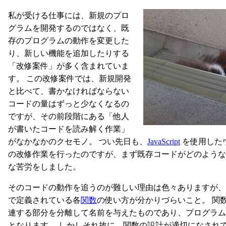
私が受ける仕事には、新規のプロ
グラムを開発するのではなく、既
存のプログラムの動作を変更した
り、新しい機能を追加したりする
「改修案件」が多く含まれていま
す。 この改修案件では、新規開発
と比べて、書かなければならない
コードの量はずっと少なくなるの
ですが、その前段階にある「他人
が書いたコードを読み解く作業」
がなかなかのクセモノ。 つい先日も、
JavaScript
を使用した
の改修作業を行ったのですが、まず既存コードがどのような
な苦労をしました。
そのコードの動作を追うのが難しい理由は色々ありますが、
で定義されている各
関数
の使い方が分かりづらいこと。 関
連する部分を分離して名前を与えたものであり、プログラム
となります。 しかしそれ故に、関数の設計が適切になされ