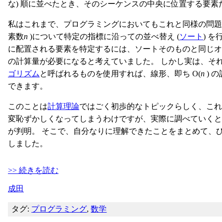
な) 順に並べたとき、そのシーケンスの中央に位置する要素
私はこれまで、プログラミングにおいてもこれと同様の問題
素数
n
)について特定の指標に沿っての並べ替え (
ソート
) 
に配置される要素を特定するには、ソートそのものと同じ
の計算量が必要になると考えていました。 しかし実は、そ
ゴリズム
と呼ばれるものを使用すれば、線形、即ち O(
n
) 
できます。
このことは
計算理論
ではごく初歩的なトピックらしく、これ
変恥ずかしくなってしまうわけですが、実際に調べていくと
が判明。 そこで、自分なりに理解できたことをまとめて、
しました。
>> 続きを読む
成田
タグ:
プログラミング
,
数学