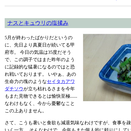
ナスとキュウリの塩揉み
5月が終わったばかりだというの
に、先日より真夏日が続いてる甲
府市。 今日の気温は35度だそう
で、この調子ではまた昨年のよう
に記録的な猛暑になるのではと恐
れ戦いております。 いやぁ、あの
生命力の塊のような
セイタカアワ
ダチソウ
が立ち枯れるさまを今年
もまた見物できるとは愉快至極......
なわけもなく、今から憂鬱なこと
この上ありません。
さて、こうも暑いと食欲も減退気味なわけですが、食事を疎
いく一方。 そんなわけで、今年もまた個人的に頼りにして