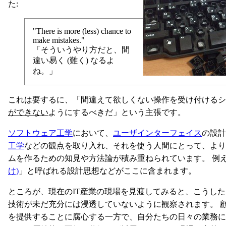
た:
"There is more (less) chance to
make mistakes."
「そういうやり方だと、間
違い易く (難く) なるよ
ね。」
これは要するに、「間違えて欲しくない操作を受け付けるシ
ができない
ようにするべきだ」という主張です。
ソフトウェア工学
において、
ユーザインターフェイス
の設
工学
などの観点を取り入れ、それを使う人間にとって、より
ムを作るための知見や方法論が積み重ねられています。 例
け)
」と呼ばれる設計思想などがここに含まれます。
ところが、現在のIT産業の現場を見渡してみると、こうし
技術が未だ充分には浸透していないように観察されます。 
を提供することに腐心する一方で、自分たちの日々の業務に