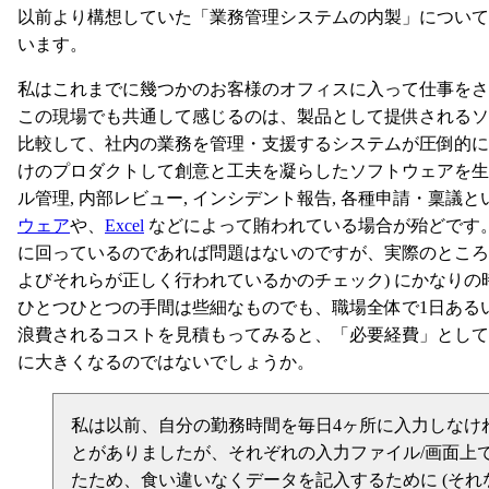
以前より構想していた「業務管理システムの内製」について
います。
私はこれまでに幾つかのお客様のオフィスに入って仕事をさ
この現場でも共通して感じるのは、製品として提供されるソ
比較して、社内の業務を管理・支援するシステムが圧倒的に
けのプロダクトして創意と工夫を凝らしたソフトウェアを生
ル管理, 内部レビュー, インシデント報告, 各種申請・稟議
ウェア
や、
Excel
などによって賄われている場合が殆どです。
に回っているのであれば問題はないのですが、実際のところ
よびそれらが正しく行われているかのチェック) にかなり
ひとつひとつの手間は些細なものでも、職場全体で1日ある
浪費されるコストを見積もってみると、「必要経費」として
に大きくなるのではないでしょうか。
私は以前、自分の勤務時間を毎日4ヶ所に入力しなけ
とがありましたが、それぞれの入力ファイル/画面上
たため、食い違いなくデータを記入するために (それ