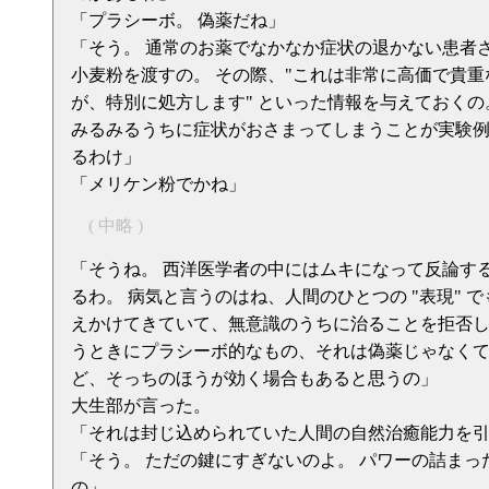
「プラシーボ。 偽薬だね」
「そう。 通常のお薬でなかなか症状の退かない患者
小麦粉を渡すの。 その際、"これは非常に高価で貴重
が、特別に処方します" といった情報を与えておくの
みるみるうちに症状がおさまってしまうことが実験
るわけ」
「メリケン粉でかね」
( 中略 )
「そうね。 西洋医学者の中にはムキになって反論す
るわ。 病気と言うのはね、人間のひとつの "表現" 
えかけてきていて、無意識のうちに治ることを拒否し
うときにプラシーボ的なもの、それは偽薬じゃなく
ど、そっちのほうが効く場合もあると思うの」
大生部が言った。
「それは封じ込められていた人間の自然治癒能力を
「そう。 ただの鍵にすぎないのよ。 パワーの詰ま
の」