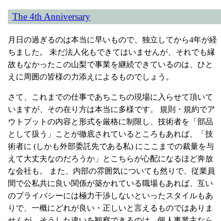
The 4th Anniversary
月日の過ぎるのは本当に早いもので、独立してから4年が経
ちました。 未だ法人化もできてはいませんが、それでも縁
故もなかったこの山梨で事業を継続できているのは、ひと
えに周囲の皆様の力添えによるものでしょう。
さて、これまでの仕事であちこちの現場に入らせて頂いて
いますが、その在り方は本当に多様です。 規則・規約でア
ウトプットの内容と形式を厳格に制限し、技術者を「部品
として扱う」ことが徹底されているところもあれば、「技
術者に (しかも外部委託先である私) にここまでの裁量を与
えて大丈夫なのだろうか」とこちらが心配になるほど奔放
な会社も。 また、内部の雰囲気についても然りで、従業員
間で公私共に良い関係が築かれている職場もあれば、互い
のプライバシーには極力干渉しないといったスタイルもあ
りで、一概にどれが良い・正しいと言えるものではありま
せんが、そうした違いを観察できるのは、個人事業主なら