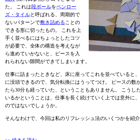
た。 これは
段ボール
を
ペンロー
ズ・タイル
と呼ばれる、周期的で
ないパターンで
敷き詰める
ことの
できる形に切ったもの。 これを上
手く並べるにはちょっとしたコツ
が必要で、全体の構造を考えなが
ら進めていかないと、ピースを入
れられない隙間ができてしまいます。
仕事に詰まったときなど、床に座ってこれを並べていると、
に没頭できるので、気分転換にはうってつけ。 ピースの数
たら30分も経っていた、ということもありません。 こうし
いるかということは、仕事を長く続けていく上では意外に、
のではないでしょうか。
そんなわけで、今回は私のリフレッシュ法のいくつかを紹介