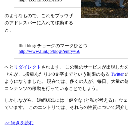
のようなもので、これをブラウザ
のアドレスバーに入れて移動する
と、
flint blog: チョークのマークひとつ
http://www.flint.jp/blog/?entry=56
へと
リダイレクト
されます。 この種のサービスが出現した
せんが、1投稿あたり140文字までという制限のある
Twitter
ようになりました。 現在では、多くの人が、毎日、大量の短
コンテンツの移動を行っていることでしょう。
しかしながら、短縮URLには「健全な (と私が考える)」
ています。 このエントリでは、それらの性質について紹介
>> 続きを読む