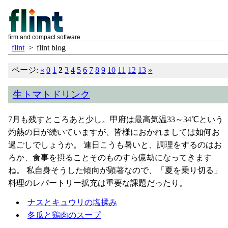
firm and compact software
flint
>
flint blog
ページ:
«
0
1
2
3
4
5
6
7
8
9
10
11
12
13
»
生トマトドリンク
7月も残すところあと少し。甲府は最高気温33～34℃という
灼熱の日が続いていますが、皆様におかれましては如何お
過ごしでしょうか。 連日こうも暑いと、調理をするのはお
ろか、食事を摂ることそのものすら億劫になってきます
ね。 私自身そうした傾向が顕著なので、「夏を乗り切る」
料理のレパートリー拡充は重要な課題だったり。
ナスとキュウリの塩揉み
冬瓜と鶏肉のスープ