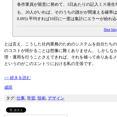
各作業員が留意に努めて、1日あたりの記入ミス発生率
も、20人がいれば、そのうちの誰かが間違える確率はおよそ1
0.095) 平均すれば10日に一度は集計にエラーが紛
flint b
とは言え、こうした社内業務のためのシステムを自分たちの
のコストが掛かることは想像に難くありません。 しかしな
理・運用を行うことさえできれば、それを補って余りあるメ
というのがこのエントリにおける私の主張です。
>> 続きを読む
成田
タグ:
仕事
,
学習
,
技術
,
デザイン