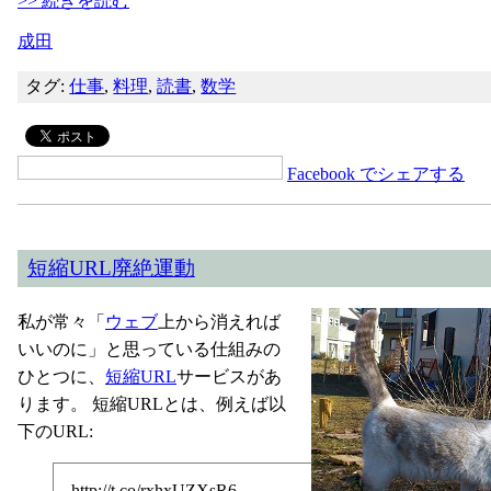
>> 続きを読む
成田
タグ:
仕事
,
料理
,
読書
,
数学
Facebook でシェアする
短縮URL廃絶運動
私が常々「
ウェブ
上から消えれば
いいのに」と思っている仕組みの
ひとつに、
短縮URL
サービスがあ
ります。 短縮URLとは、例えば以
下のURL:
http://t.co/rxhxUZXsR6